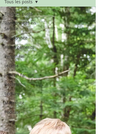
Tous les posts
Tous les posts
Randonnées en
famille
Randonnée
Hébergements
Personnel
recette
Jeux en famille
Recettes
Lecture
Maternité
Podcast