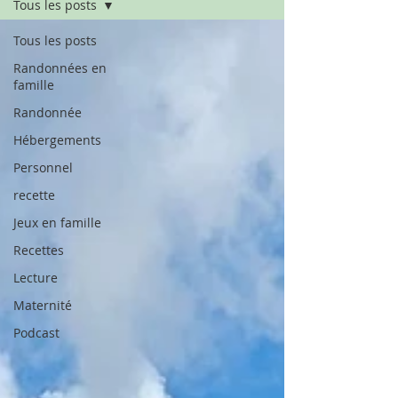
Tous les posts
Tous les posts
Randonnées en
famille
Randonnée
Hébergements
Personnel
recette
Jeux en famille
Recettes
Lecture
Maternité
Podcast