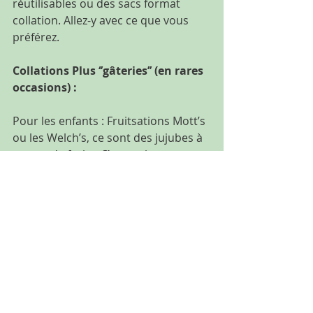
réutilisables ou des sacs format 
collation. Allez-y avec ce que vous 
préférez.
Collations Plus ‘’gâteries’’ (en rares 
occasions) :
Pour les enfants : Fruitsations Mott’s 
ou les Welch’s, ce sont des jujubes à 
saveur de fruits. C’est vraiment pour 
se gâter et non pour utiliser comme 
‘’chantage’’ aux enfants (ce n’est pas 
dans mes valeurs de maman 
randonneuse).
Pour les adultes : Go Gummy de Go 
nutrition (Jimmy Sévigny). Encore là, 
c’est vraiment dans le but de se 
gâter. Il contient peu de sucre donc 