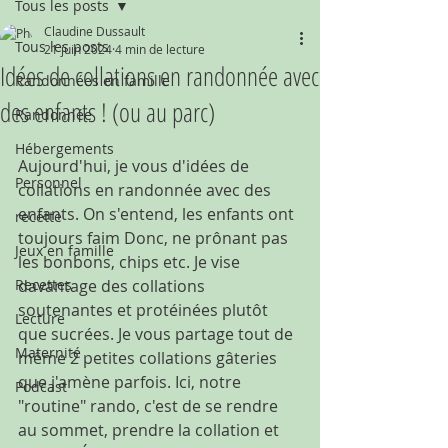
Tous les posts
Claudine Dussault
Tous les posts
21 juin 2024
4 min de lecture
Idées de collations en randonnée avec
Randonnées en famille
des enfants ! (ou au parc)
Randonnée
Hébergements
Aujourd'hui, je vous d'idées de 
Personnel
collations en randonnée avec des 
enfants. On s'entend, les enfants ont 
recette
toujours faim Donc, ne prônant pas 
Jeux en famille
les bonbons, chips etc. Je vise 
Recettes
davantage des collations 
soutenantes et protéinées plutôt 
Lecture
que sucrées. Je vous partage tout de 
Maternité
même 2 petites collations gâteries 
que j'amène parfois. Ici, notre 
Podcast
"routine" rando, c'est de se rendre 
au sommet, prendre la collation et 