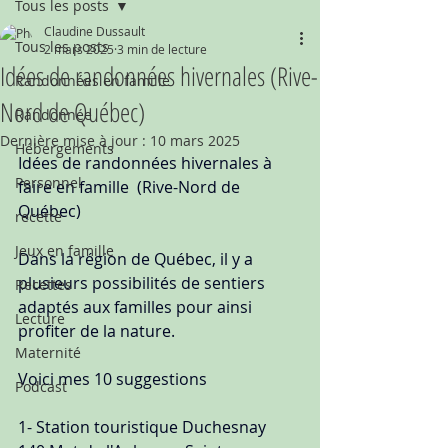
Tous les posts
Claudine Dussault
Tous les posts
2 mars 2025
3 min de lecture
Idées de randonnées hivernales (Rive-
Randonnées en famille
Nord de Québec)
Randonnée
Dernière mise à jour :
10 mars 2025
Hébergements
Idées de randonnées hivernales à 
Personnel
faire en famille  (Rive-Nord de 
Québec)
recette
Jeux en famille
Dans la région de Québec, il y a 
plusieurs possibilités de sentiers 
Recettes
adaptés aux familles pour ainsi 
Lecture
profiter de la nature. 
Maternité
Voici mes 10 suggestions
Podcast
1- Station touristique Duchesnay