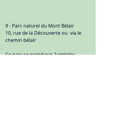
9 - Parc naturel du Mont Bélair
10, rue de la Découverte ou  via le 
chemin bélair
Ce parc se prend par 2 entrées 
l'hiver. Personnellement, je préfère 
via le chemin bélair (c'est très bien 
indiqué). Les sentiers sont 
accessibles aux familles. Il y a 
également une belle tour 
d'observation. Il y a 5 sentiers 
accessibles et on peut se rendre 
jusqu'à la base de plein air.
10- Vallée Bras-du-Nord
 2180 Rang Saguenay, Saint-