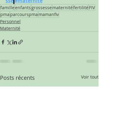
sse
#maternite
famille
enfants
grossesse
maternité
fertilité
FIV
pma
parcourspma
mamanfiv
Personnel
Maternité
Posts récents
Voir tout