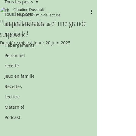
Tous les posts
Claudine Dussault
Tous les posts
9 mai 2025
1 min de lecture
''Un petit miracle ... et une grande
Randonnées en famille
surprise ! ''
Randonnée
Dernière mise à jour :
20 juin 2025
Hébergements
Personnel
recette
Jeux en famille
Recettes
Lecture
Maternité
Podcast