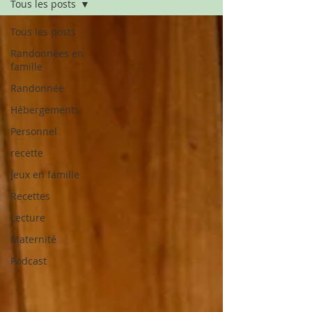
Tous les posts
Tous les posts
Randonnées en
famille
Randonnée
Hébergements
Personnel
recette
Jeux en famille
Recettes
Lecture
Maternité
Podcast